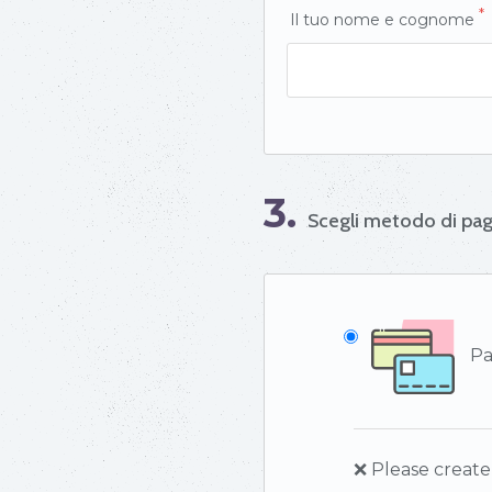
*
Il tuo nome e cognome
3.
Scegli metodo di p
Pay
❌ Please create