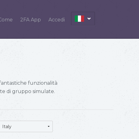
Come
2FA App
Accedi
 fantastiche funzionalità
ate di gruppo simulate.