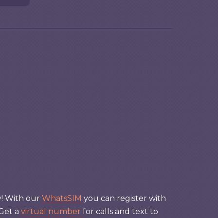
y! With our
WhatsSIM
you can register with
 Get a
virtual number
for calls and text to