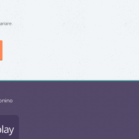
ariare.
fonino