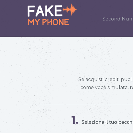
Second Num
Se acquisti crediti puoi
come voce simulata, re
1.
Seleziona il tuo pacc